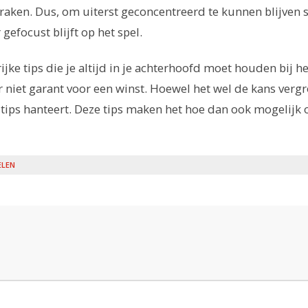
t raken. Dus, om uiterst geconcentreerd te kunnen blijven 
gefocust blijft op het spel.
rijke tips die je altijd in je achterhoofd moet houden bij h
r niet garant voor een winst. Hoewel het wel de kans vergr
tips hanteert. Deze tips maken het hoe dan ook mogelijk 
ELEN