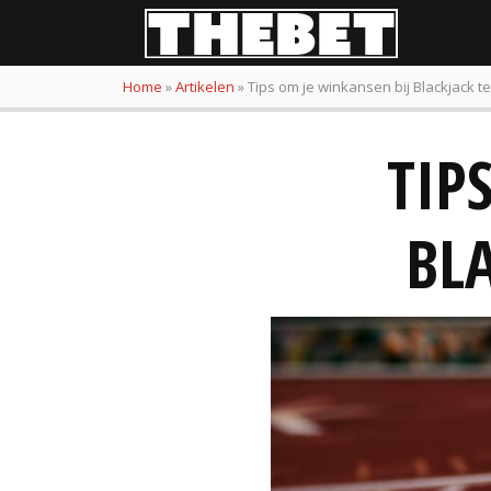
Home
»
Artikelen
»
Tips om je winkansen bij Blackjack t
TIP
BL