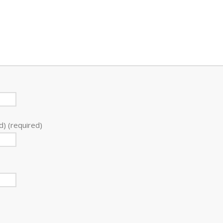
d) (required)