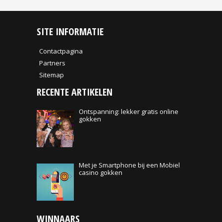
SITE INFORMATIE
Contactpagina
Partners
Sitemap
RECENTE ARTIKELEN
Ontspanning: lekker gratis online
gokken
Met je Smartphone bij een Mobiel
casino gokken
WINNAARS