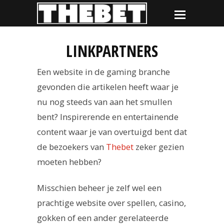
LINKPARTNERS
Een website in de gaming branche
gevonden die artikelen heeft waar je
nu nog steeds van aan het smullen
bent? Inspirerende en entertainende
content waar je van overtuigd bent dat
de bezoekers van
Thebet
zeker gezien
moeten hebben?
Misschien beheer je zelf wel een
prachtige website over spellen, casino,
gokken of een ander gerelateerde