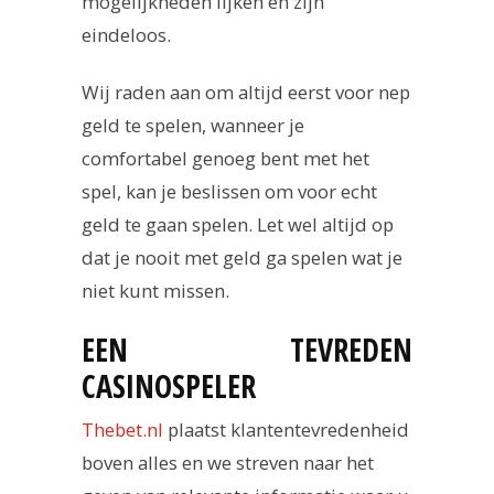
mogelijkheden lijken en zijn
eindeloos.
Wij raden aan om altijd eerst voor nep
geld te spelen, wanneer je
comfortabel genoeg bent met het
spel, kan je beslissen om voor echt
geld te gaan spelen. Let wel altijd op
dat je nooit met geld ga spelen wat je
niet kunt missen.
EEN TEVREDEN
CASINOSPELER
Thebet.nl
plaatst klantentevredenheid
boven alles en we streven naar het