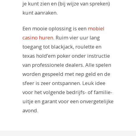
je kunt zien en (bij wijze van spreken)
kunt aanraken.
Een mooie oplossing is een
mobiel
casino huren
. Ruim vier uur lang
toegang tot blackjack, roulette en
texas hold’em poker onder instructie
van professionele dealers. Alle spelen
worden gespeeld met nep geld en de
sfeer is zeer ontspannen. Leuk idee
voor het volgende bedrijfs- of familie-
uitje en garant voor een onvergetelijke
avond.