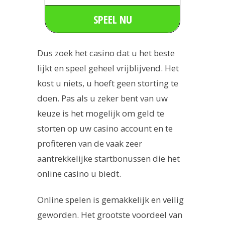
SPEEL NU
Dus zoek het casino dat u het beste
lijkt en speel geheel vrijblijvend. Het
kost u niets, u hoeft geen storting te
doen. Pas als u zeker bent van uw
keuze is het mogelijk om geld te
storten op uw casino account en te
profiteren van de vaak zeer
aantrekkelijke startbonussen die het
online casino u biedt.
Online spelen is gemakkelijk en veilig
geworden. Het grootste voordeel van